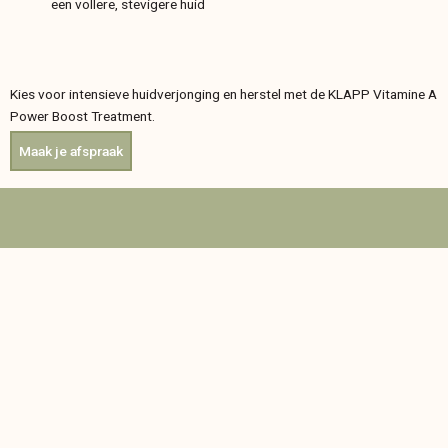
een vollere, stevigere huid
Kies voor intensieve huidverjonging en herstel met de KLAPP Vitamine A
Power
Boost
Treatment.
Maak je afspraak
OPENINGSTIJDEN
Geopend op afspraak, ook ’s avonds.
Zaterdag en zondag gesloten.
CONTACTGEGEVENS
Schoonheidsinstituut El
info@schoonheidsinstituutel.be